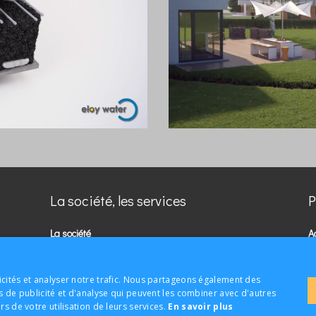
La société, les services
P
La société
A
Micro-station
C
Filtre compact
M
icités et analyser notre trafic. Nous partageons également des
Services +
S
es de publicité et d'analyse qui peuvent les combiner avec d'autres
rs de votre utilisation de leurs services.
En savoir plus
Ils nous font confiance
E