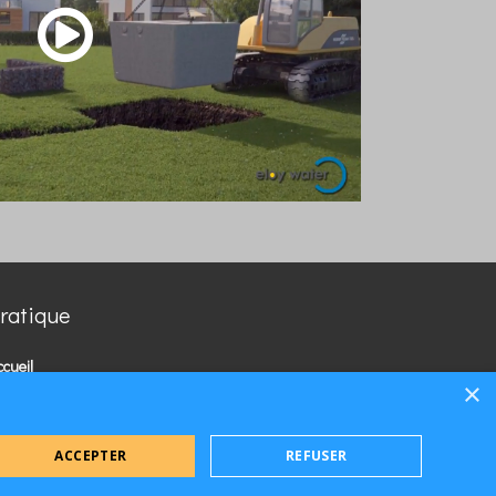
00:00
/
01:48
ratique
ccueil
×
ontact
entions légales
ociété Epurélo
ACCEPTER
REFUSER
loy Water