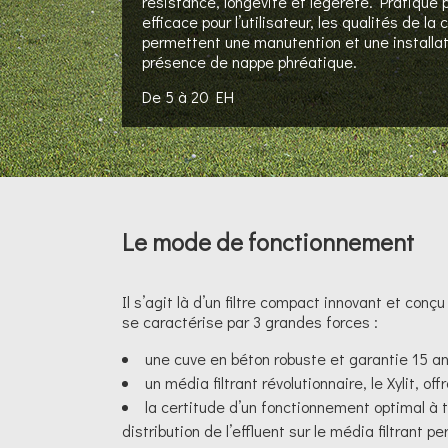
résistance, longévité et légèreté. Pratique po
efficace pour l’utilisateur, les qualités de la
permettent une manutention et une installa
présence de nappe phréatique.
De 5 à 20 EH
Le mode de fonctionnement
Il s’agit là d’un filtre compact innovant et conç
se caractérise par 3 grandes forces :
une cuve en béton robuste et garantie 15 a
un média filtrant révolutionnaire, le Xylit, of
la certitude d’un fonctionnement optimal à
distribution de l’effluent sur le média filtrant