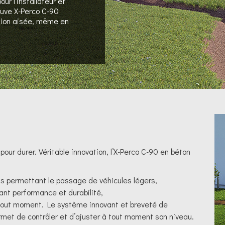
ur l’installateur et
 cuve X-Perco C-90
tion aisée, même en
u pour durer. Véritable innovation, l’X-Perco C-90 en béton
ns permettant le passage de véhicules légers,
frant performance et durabilité,
 tout moment. Le système innovant et breveté de
 permet de contrôler et d’ajuster à tout moment son niveau.