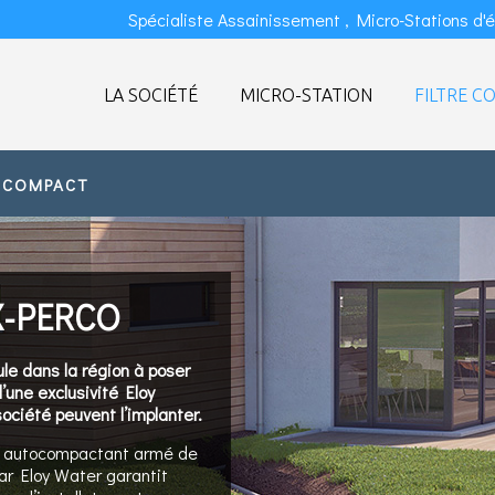
Spécialiste Assainissement , Micro-Stations d'
LA SOCIÉTÉ
MICRO-STATION
FILTRE C
E COMPACT
X-PERCO
le dans la région à poser
d’une exclusivité Eloy
société peuvent l’implanter.
on autocompactant armé de
par Eloy Water garantit